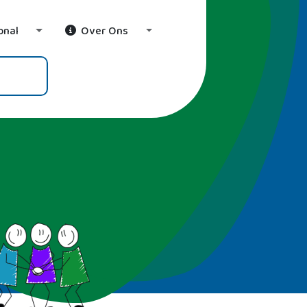
onal
Over Ons
wn
Toggle Dropdown
Toggle Dropdown