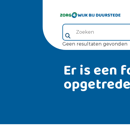
Zoeken (veld 5)
Geen resultaten gevonden
Er is een f
opgetred