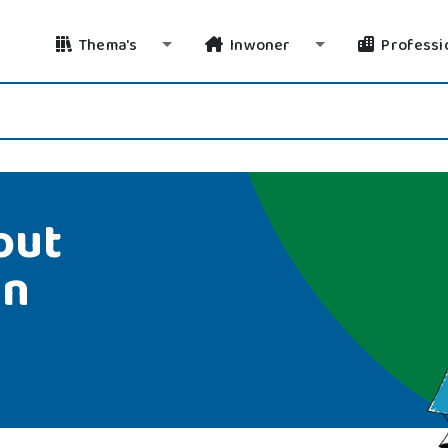
Thema's
Inwoner
Professi
Toggle Dropdown
Toggle Dropdo
out
en