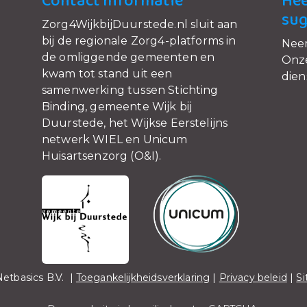
Contact Informatie
Hee
sug
Zorg4WijkbijDuurstede.nl sluit aan
bij de regionale Zorg4-platforms in
Nee
de omliggende gemeenten en
Onze
kwam tot stand uit een
dien
samenwerking tussen Stichting
Binding, gemeente Wijk bij
Duurstede, het Wijkse Eerstelijns
netwerk WIEL en Unicum
Huisartsenzorg (O&I).
etbasics B.V. |
Toegankelijkheidsverklaring
|
Privacy beleid
|
S