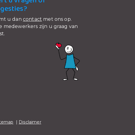
ft u vragen of
gesties?
mt u dan
contact
met ons op.
 medewerkers zijn u graag van
st.
itemap
|
Disclaimer