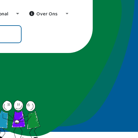
onal
Over Ons
wn
Toggle Dropdown
Toggle Dropdown