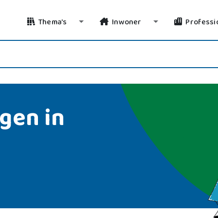
Thema's
Inwoner
Professi
Toggle Dropdown
Toggle Dropdo
gen in