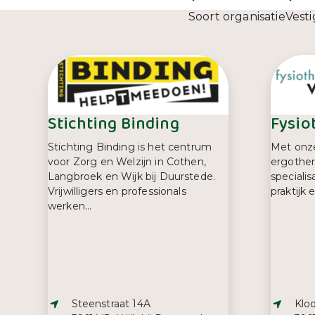
Soort organisatie
Vesti
Stichting Binding
Fysio
Stichting Binding is het centrum
Met onze
voor Zorg en Welzijn in Cothen,
ergothe
Langbroek en Wijk bij Duurstede.
specialis
Vrijwilligers en professionals
praktijk e
werken...
Adres:
Adre
Steenstraat 14A
Kloo