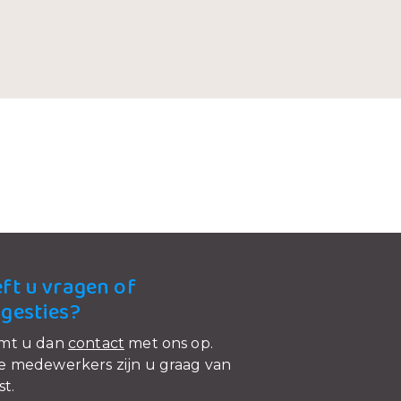
ft u vragen of
gesties?
mt u dan
contact
met ons op.
 medewerkers zijn u graag van
st.