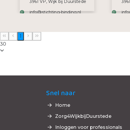
3961 VP, Wijk bij Duurstede
3961
E-mailadres:
E-ma
info@stichting-binding.nl
info
Telefoonnummer:
Tel
0343 47 30 70
034
1
30
Snel naar
Home
Zorg4WijkbijDuurstede
Inloggen voor professionals