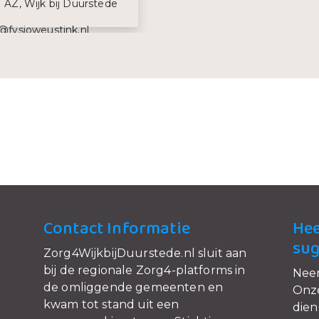
 AZ, Wijk bij Duurstede
iladres:
@fysioweustink.nl
efoonnummer:
3 57 18 57
Contact Informatie
Hee
sug
Zorg4WijkbijDuurstede.nl sluit aan
bij de regionale Zorg4-platforms in
Nee
de omliggende gemeenten en
Onze
kwam tot stand uit een
dien