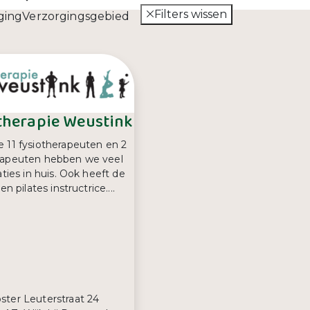
Filters wissen
ging
Verzorgingsgebied
therapie Weustink
 11 fysiotherapeuten en 2
rapeuten hebben we veel
aties in huis. Ook heeft de
en pilates instructrice....
s:
ster Leuterstraat 24