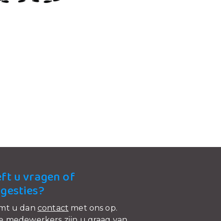
ft u vragen of
gesties?
mt u dan
contact
met ons op.
 medewerkers zijn u graag van