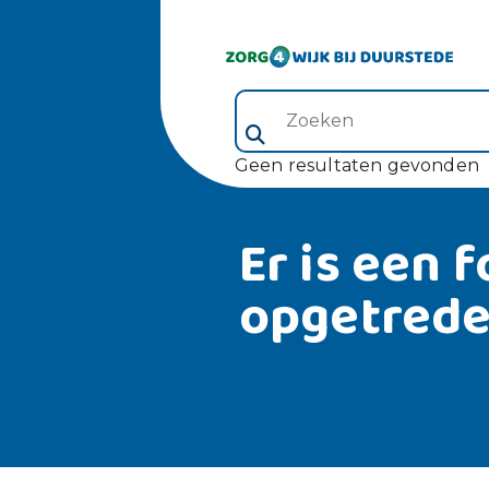
Zoeken (veld 5)
Geen resultaten gevonden
Er is een f
opgetred