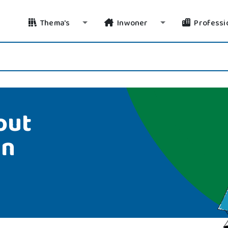
Thema's
Inwoner
Professi
Toggle Dropdown
Toggle Dropdo
out
en