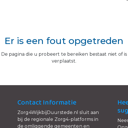
Er is een fout opgetreden
De pagina die u probeert te bereiken bestaat niet of is
verplaatst.
Contact Informatie
Hee
sug
Zorg4WijkbijDuurstede.nl sluit aan
bij de regionale Zorg4-platforms in
Nee
de omliggende gemeenten en
Onze