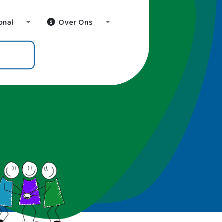
onal
Over Ons
wn
Toggle Dropdown
Toggle Dropdown