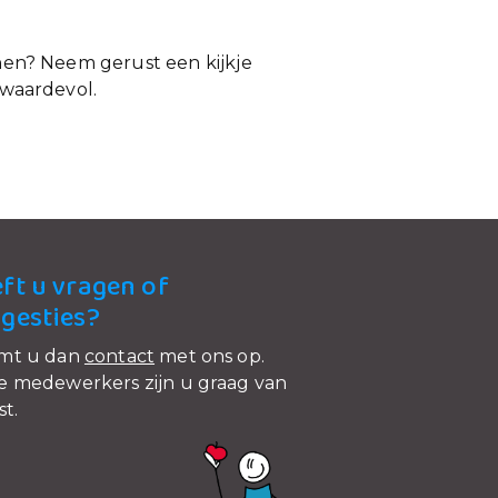
nnen? Neem gerust een kijkje
 waardevol.
ft u vragen of
gesties?
mt u dan
contact
met ons op.
 medewerkers zijn u graag van
st.