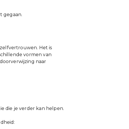
nt gegaan.
zelfvertrouwen. Het is
erschillende vormen van
doorverwijzing naar
e die je verder kan helpen.
ndheid: