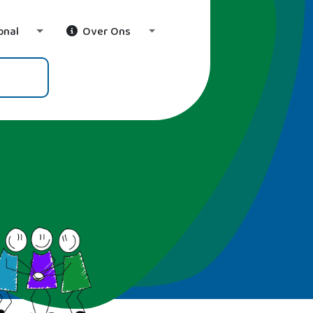
onal
Over Ons
wn
Toggle Dropdown
Toggle Dropdown