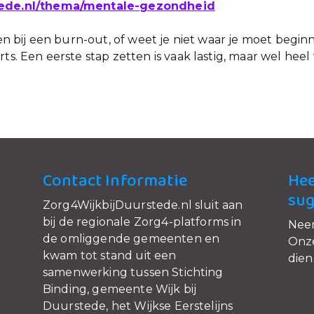
stede.nl/thema/mentale-gezondheid
ssen bij een burn-out, of weet je niet waar je moet begi
ts. Een eerste stap zetten is vaak lastig, maar wel heel
Contact Informatie
Hee
sug
Zorg4WijkbijDuurstede.nl sluit aan
bij de regionale Zorg4-platforms in
Nee
de omliggende gemeenten en
Onze
kwam tot stand uit een
dien
samenwerking tussen Stichting
Binding, gemeente Wijk bij
Duurstede, het Wijkse Eerstelijns