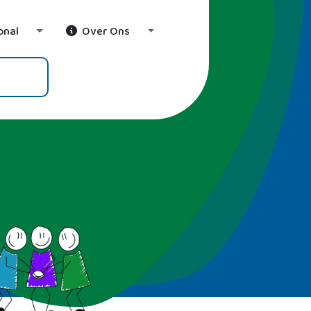
onal
Over Ons
wn
Toggle Dropdown
Toggle Dropdown