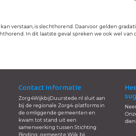
kan verstaan, is slechthorend. Daarvoor gelden gradatie
chthorend. In dit laatste geval spreken we ook wel van 
Contact Informatie
Hee
sug
Zorg4WijkbijDuurstede.nl sluit aan
bij de regionale Zorg4-platforms in
Nee
de omliggende gemeenten en
Onze
kwam tot stand uit een
dien
samenwerking tussen Stichting
Binding, gemeente Wijk bij