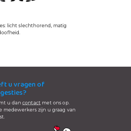
s: licht slechthorend, matig
doofheid.
ft u vragen of
gesties?
mt u dan
contact
met ons op.
 medewerkers zijn u graag van
st.