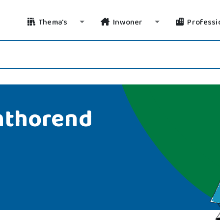
Thema's
Inwoner
Professi
Toggle Dropdown
Toggle Dropdo
hthorend