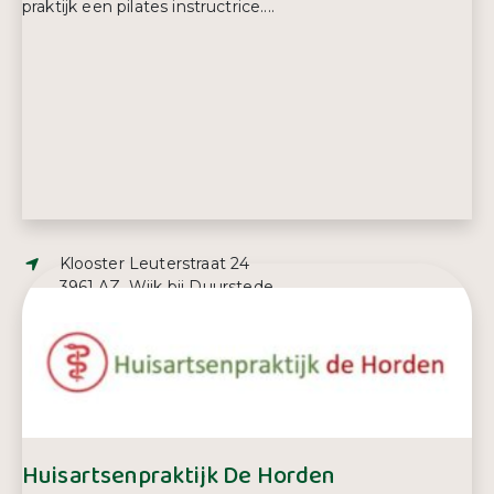
praktijk een pilates instructrice....
Adres:
Klooster Leuterstraat 24
3961 AZ, Wijk bij Duurstede
E-mailadres:
info@fysioweustink.nl
Telefoonnummer:
0343 57 18 57
Huisartsenpraktijk De Horden