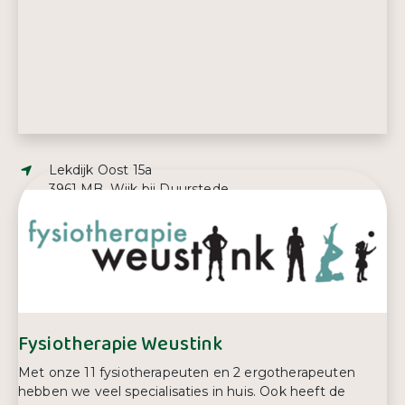
Adres:
Lekdijk Oost 15a
3961 MB, Wijk bij Duurstede
Telefoonnummer:
0343 59 77 74
Fysiotherapie Weustink
Met onze 11 fysiotherapeuten en 2 ergotherapeuten
hebben we veel specialisaties in huis. Ook heeft de