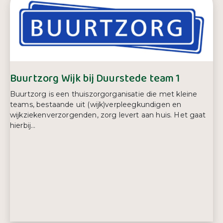
E-mailadres:
Servicebureau@quarijn.nl
Telefoonnummer:
085 488 99 00
Buurtzorg Wijk bij Duurstede team 1
Buurtzorg is een thuiszorgorganisatie die met kleine
teams, bestaande uit (wijk)verpleegkundigen en
wijkziekenverzorgenden, zorg levert aan huis. Het gaat
hierbij...