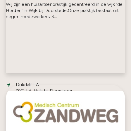
Wij zijn een huisartsenpraktijk gecentreerd in de wijk ‘de
Horden’ in Wijk bij Duurstede.Onze praktijk bestaat uit
negen medewerkers: 3...
Adres:
Dukdalf 1 A
3961 LA, Wijk bij Duurstede
E-mailadres:
info@huisartsendehorden.nl
Telefoonnummer:
0343 57 75 08