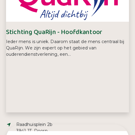
Stichting QuaRijn - Hoofdkantoor
Ieder mens is uniek. Daarom staat de mens centraal bij
QuaRijn. We zijn expert op het gebied van
ouderendienstverlening, een...
Adres:
Raadhuisplein 2b
3941 JT, Doorn