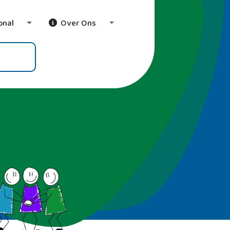
onal
Over Ons
wn
Toggle Dropdown
Toggle Dropdown