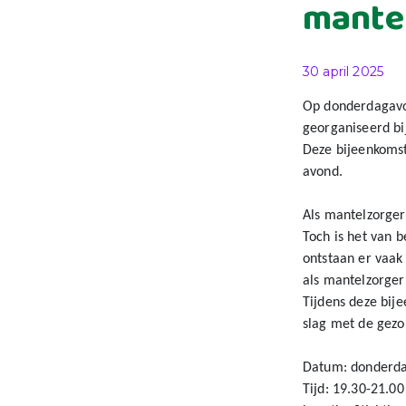
mante
Gepubliceerd o
30 april 2025
Op donderdagavo
georganiseerd bij
Deze bijeenkomst
avond.
Als mantelzorger 
Toch is het van 
ontstaan er vaak
als mantelzorger
Tijdens deze bij
slag met de gezo
Datum: donderda
Tijd: 19.30-21.00