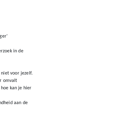
ger'
rzoek in de
iet voor jezelf.
er omvalt
hoe kan je hier
ndheid aan de