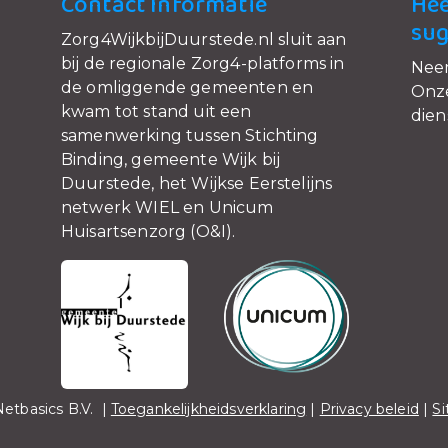
Contact Informatie
Hee
sug
Zorg4WijkbijDuurstede.nl sluit aan
bij de regionale Zorg4-platforms in
Nee
de omliggende gemeenten en
Onze
kwam tot stand uit een
dien
samenwerking tussen Stichting
Binding, gemeente Wijk bij
Duurstede, het Wijkse Eerstelijns
netwerk WIEL en Unicum
Huisartsenzorg (O&I).
etbasics B.V. |
Toegankelijkheidsverklaring
|
Privacy beleid
|
S