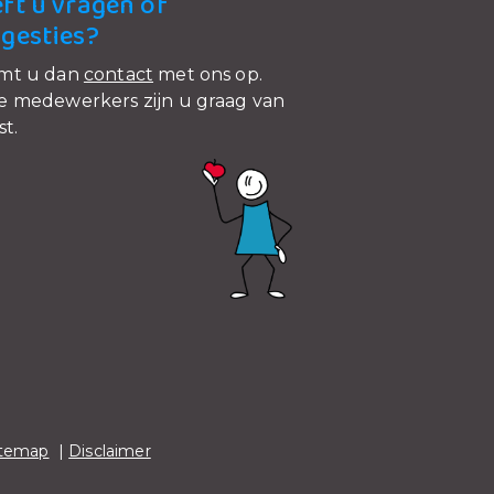
ft u vragen of
gesties?
mt u dan
contact
met ons op.
 medewerkers zijn u graag van
st.
itemap
|
Disclaimer