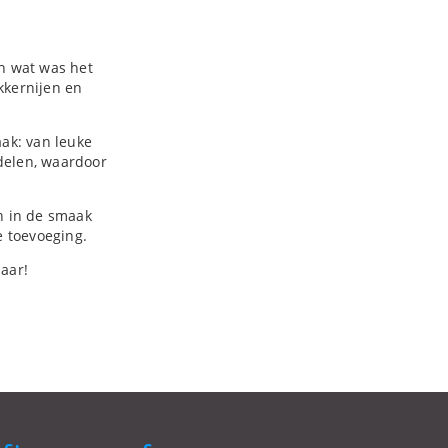
En wat was het
kkernijen en
ak: van leuke
 delen, waardoor
en in de smaak
e toevoeging.
jaar!