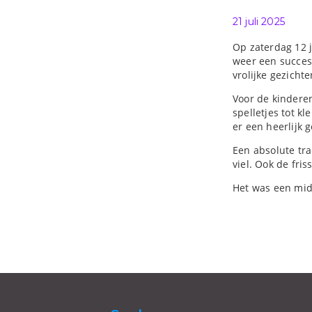
Gepubliceerd o
21 juli 2025
Op zaterdag 12 j
weer een succes.
vrolijke gezichte
Voor de kindere
spelletjes tot k
er een heerlijk 
Een absolute tra
viel. Ook de fri
Het was een midd