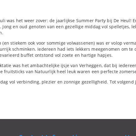
p
uli was het weer zover: de jaarlijkse Summer Party bij De Heul! 
 Jong en oud genoten van een gezellige middag vol spelletjes, le
n.
n (en stiekem ook voor sommige volwassenen) was er volop verma
leurrijk schminken. Iedereen had iets lekkers meegenomen om te
gevarieerd buffet ontstond vol zoete en hartige hapjes.
ktatie was het ambachtelijke ijsje van Verheggen, dat bij iedere
sse fruitsticks van Natuurlijk heel leuk waren een perfecte zomers
ag vol verbinding, plezier en zonnige gezelligheid. Tot volgend 