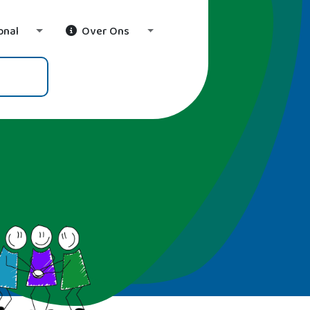
onal
Over Ons
wn
Toggle Dropdown
Toggle Dropdown