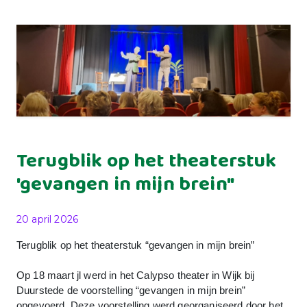
Terugblik op het theaterstuk
'gevangen in mijn brein"
Gepubliceerd op
20 april 2026
Terugblik op het theaterstuk “gevangen in mijn brein”
Op 18 maart jl werd in het Calypso theater in Wijk bij
Duurstede de voorstelling “gevangen in mijn brein”
opgevoerd. Deze voorstelling werd georganiseerd door het