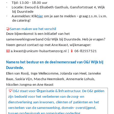
·
Tijd: 13.00 - 18.00 uur
·
Locatie: Ewoud & Elisabeth Gasthuis, Gansfortstraat 4, Wijk
bij Duurstede
·
Aanmelden: Klik
hier
om je aan te melden – graag z.s.m. i.v.m.
de catering!
🤝
Samen maken we het verschil
Deze bijeenkomst is een initiatief van het
samenwerkingsverband O&I Wijk bij Duurstede. Heb je vragen?
Neem gerust contact op met Ane Kwast, wijkmanager:
📧
📱
a.kwast@unicum-huisartsenzorg.nl |
06-82557521
Namens het bestuur en de deelnemersraad van O&I Wijk bij
Duurstede,
Ellen van Rooij, Inge Wellecomme, Jolanda van Heel, Janneke
Baas, Saskia Vijn, Mascha Heemskerk, Annemarie Lohuis,
Nicolien Jongma en Ane Kwast
💡
O&I staat voor
O
rganisatie &
I
nfrastructuur. De O&I gelden
zijn bedoeld voor het verbeteren van de zorg- en
dienstverlening aan inwoners, cliënten of patiënten en het
versterken van de samenwerking, domein- overstijgend,
tussen professionals en organisaties onderling.