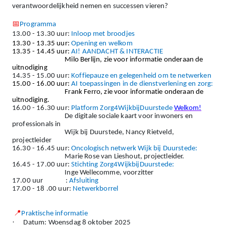
verantwoordelijkheid nemen en successen vieren?
📅
Programma
13.00 - 13.30 uur:
Inloop met broodjes
13.30 - 13.35 uur:
Opening en welkom
13.35 - 14.45 uur:
AI! AANDACHT & INTERACTIE
Milo Berlijn, zie voor informatie onderaan de
uitnodiging
14.35 - 15.00 uur:
Koffiepauze en gelegenheid om te netwerken
15.00 - 16.00 uur:
AI toepassingen in de dienstverlening en zorg:
Frank Ferro, zie voor informatie onderaan de
uitnodiging.
16.00 - 16.30 uur:
Platform Zorg4WijkbijDuurstede
Welkom!
De digitale sociale kaart voor inwoners en
professionals in
Wijk bij Duurstede, Nancy Rietveld,
projectleider
16.30 - 16.45 uur:
Oncologisch netwerk Wijk bij Duurstede:
Marie Rose van Lieshout, projectleider.
16.45 - 17.00 uur:
Stichting Zorg4WijkbijDuurstede:
Inge Wellecomme, voorzitter
17.00 uur :
Afsluiting
17.00 - 18 .00 uur:
Netwerkborrel
📍
Praktische informatie
·
Datum: Woensdag 8 oktober 2025