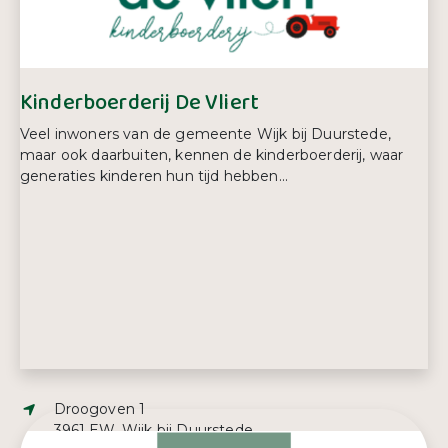
Telefoonnummer:
030 695 84 69
Kinderboerderij De Vliert
Veel inwoners van de gemeente Wijk bij Duurstede,
maar ook daarbuiten, kennen de kinderboerderij, waar
generaties kinderen hun tijd hebben...
Adres:
Droogoven 1
3961 EW, Wijk bij Duurstede