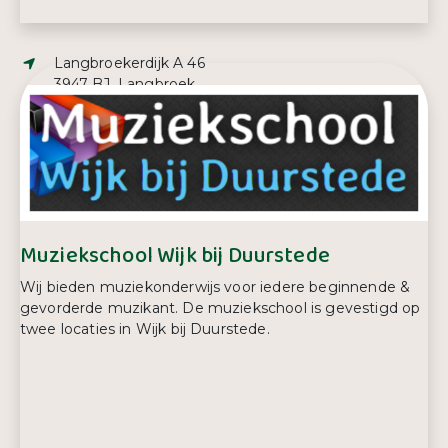
Adres:
Langbroekerdijk A 46
3947 BJ, Langbroek
E-mailadres:
info@deschrijn.nl
Telefoonnummer:
0343 56 28 29
Muziekschool Wijk bij Duurstede
Wij bieden muziekonderwijs voor iedere beginnende &
gevorderde muzikant. De muziekschool is gevestigd op
twee locaties in Wijk bij Duurstede.