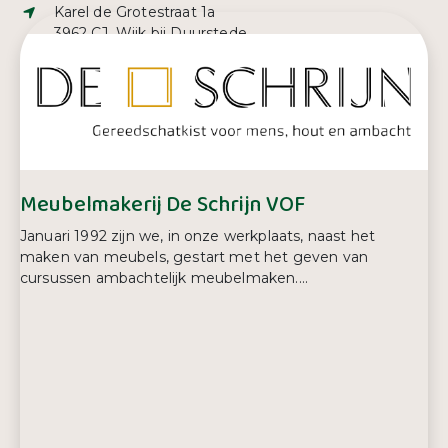
Adres:
Karel de Grotestraat 1a
3962 CJ, Wijk bij Duurstede
E-mailadres:
info@dekresj.nl
Telefoonnummer:
0343 46 00 45
Meubelmakerij De Schrijn VOF
Januari 1992 zijn we, in onze werkplaats, naast het
maken van meubels, gestart met het geven van
cursussen ambachtelijk meubelmaken....