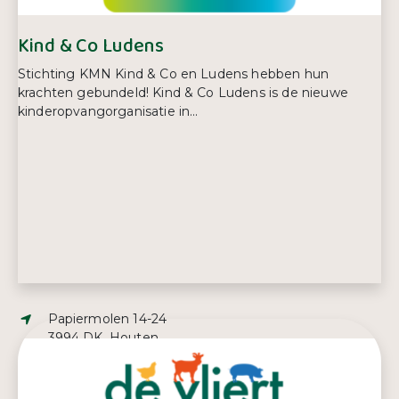
Kind & Co Ludens
Stichting KMN Kind & Co en Ludens hebben hun
krachten gebundeld! Kind & Co Ludens is de nieuwe
kinderopvangorganisatie in...
Adres:
Papiermolen 14-24
3994 DK, Houten
E-mailadres:
marcom@kindencoludens.nl