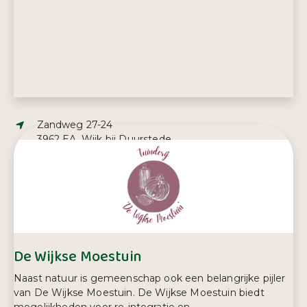
Adres:
Zandweg 27-24
3962 EA, Wijk bij Duurstede
Telefoonnummer:
06 43 08 10 54
De Wijkse Moestuin
Naast natuur is gemeenschap ook een belangrijke pijler
van De Wijkse Moestuin. De Wijkse Moestuin biedt