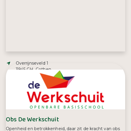
Adres:
Overrijnseveld 1
3945 GH, Cothen
E-mailadres:
m.bijl@detoermalijn.com
Telefoonnummer:
0343 43 07 41
Obs De Werkschuit
Openheid en betrokkenheid, daar zit de kracht van obs