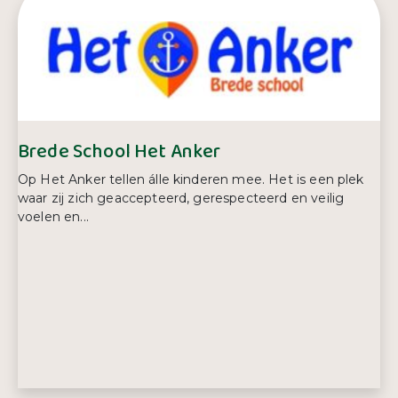
E-mailadres:
saskia.vanhengel@basker.nl
Telefoonnummer:
0343 57 56 98
Brede School Het Anker
Op Het Anker tellen álle kinderen mee. Het is een plek
waar zij zich geaccepteerd, gerespecteerd en veilig
voelen en...