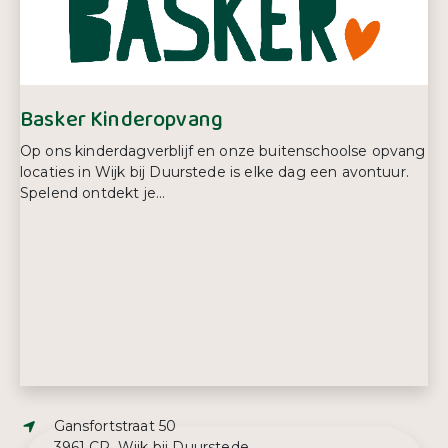
Telefoonnummer:
0343 57 42 58
Basker Kinderopvang
Op ons kinderdagverblijf en onze buitenschoolse opvang
locaties in Wijk bij Duurstede is elke dag een avontuur.
Spelend ontdekt je...
Adres:
Gansfortstraat 50
3961 CR, Wijk bij Duurstede