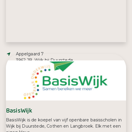
Adres:
Appelgaard 7
3962 JB, Wijk bij Duurstede
E-mailadres:
info@kleurinkunst.nl
BasisWijk
BasisWijk is de koepel van vijf openbare basisscholen in
Wijk bij Duurstede, Cothen en Langbroek. Elk met een