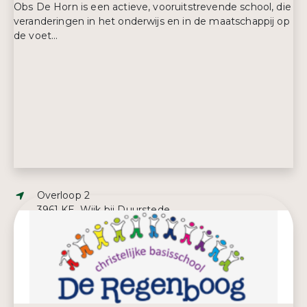
Obs De Horn is een actieve, vooruitstrevende school, die
veranderingen in het onderwijs en in de maatschappij op
de voet...
Adres:
Overloop 2
3961 KE, Wijk bij Duurstede
E-mailadres:
info@dehorn.nl
Telefoonnummer:
0343 59 70 66