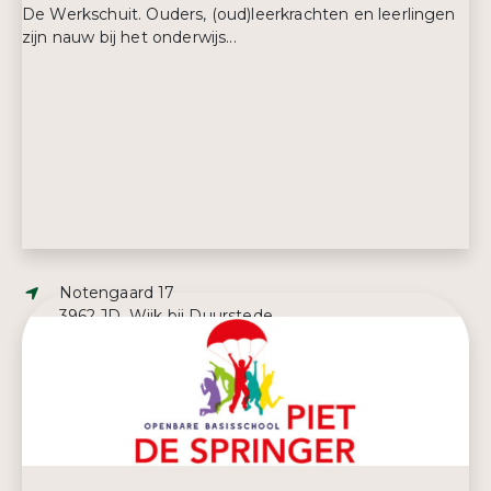
De Werkschuit. Ouders, (oud)leerkrachten en leerlingen
zijn nauw bij het onderwijs...
Adres:
Notengaard 17
3962 JD, Wijk bij Duurstede
E-mailadres:
i.beijer@obsdewerkschuit.nl
Telefoonnummer:
0343 59 20 16