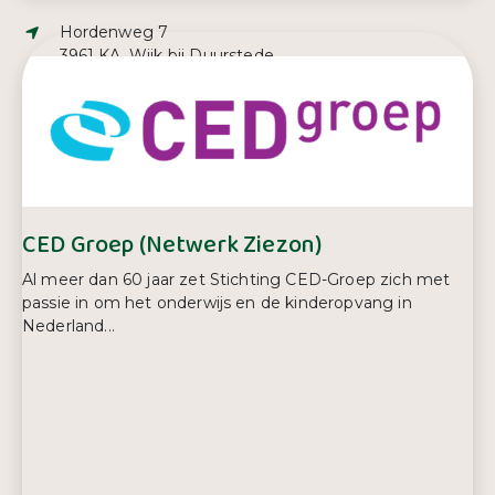
Adres:
Hordenweg 7
3961 KA, Wijk bij Duurstede
E-mailadres:
info@hetanker-wijk.nl
Telefoonnummer:
0343 79 20 00
CED Groep (Netwerk Ziezon)
Al meer dan 60 jaar zet Stichting CED-Groep zich met
passie in om het onderwijs en de kinderopvang in
Nederland...