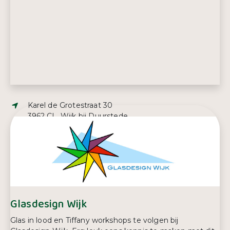
Adres:
Karel de Grotestraat 30
3962 CL, Wijk bij Duurstede
E-mailadres:
info@wijkbijduurstede.nl
Telefoonnummer:
0343 59 55 95
Glasdesign Wijk
Glas in lood en Tiffany workshops te volgen bij