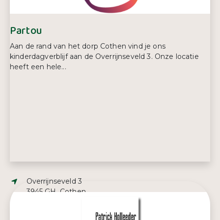
Partou
Aan de rand van het dorp Cothen vind je ons
kinderdagverblijf aan de Overrijnseveld 3. Onze locatie
heeft een hele...
Adres:
Overrijnseveld 3
3945 GH, Cothen
E-mailadres:
iris.derijke@partou.nl