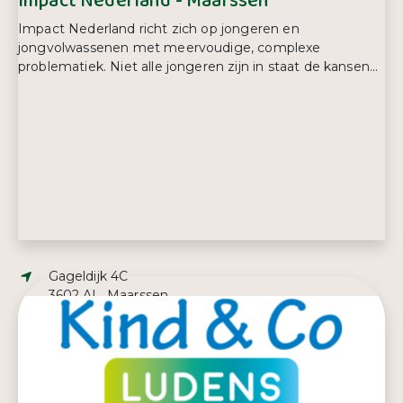
Impact Nederland - Maarssen
Impact Nederland richt zich op jongeren en
jongvolwassenen met meervoudige, complexe
problematiek. Niet alle jongeren zijn in staat de kansen...
Adres:
Gageldijk 4C
3602 AL, Maarssen
E-mailadres:
Hanane@impactnederland.nl
Telefoonnummer:
06 48 80 36 52