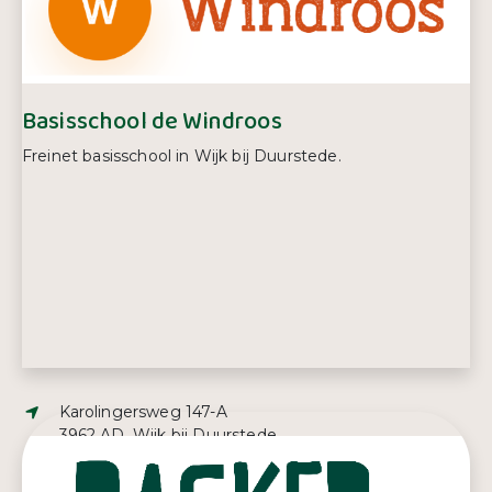
Telefoonnummer:
0343 57 26 72
Basisschool de Windroos
Freinet basisschool in Wijk bij Duurstede.
Adres:
Karolingersweg 147-A
3962 AD, Wijk bij Duurstede
E-mailadres:
j.reichert@windroos.nl