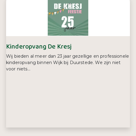
E-mailadres:
kinderboerderij@incontact.team
Telefoonnummer:
0343 57 26 82
Kinderopvang De Kresj
Wij bieden al meer dan 23 jaar gezellige en professionele
kinderopvang binnen Wijk bij Duurstede. We zijn niet
voor niets...