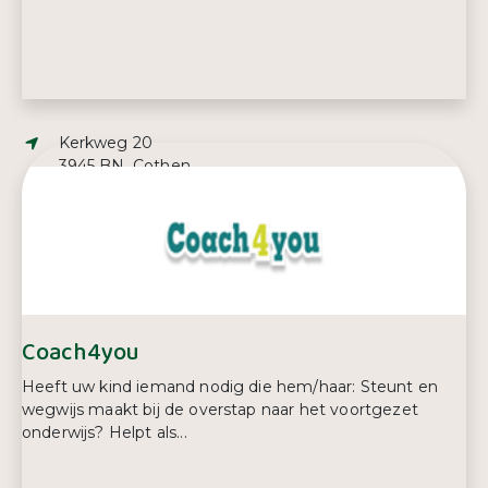
Adres:
Kerkweg 20
3945 BN, Cothen
E-mailadres:
info@carolusschool.nl
Telefoonnummer:
0343 56 17 73
Coach4you
Heeft uw kind iemand nodig die hem/haar: Steunt en
wegwijs maakt bij de overstap naar het voortgezet
onderwijs? Helpt als...