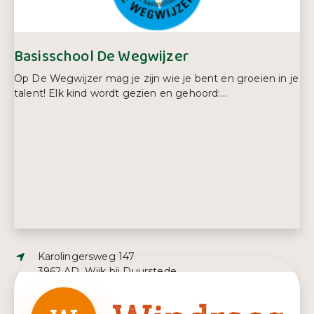
Basisschool De Wegwijzer
Op De Wegwijzer mag je zijn wie je bent en groeien in je
talent! Elk kind wordt gezien en gehoord:...
Adres:
Karolingersweg 147
3962 AD, Wijk bij Duurstede
E-mailadres:
ahardeman@wegwijzer-wbd.nl