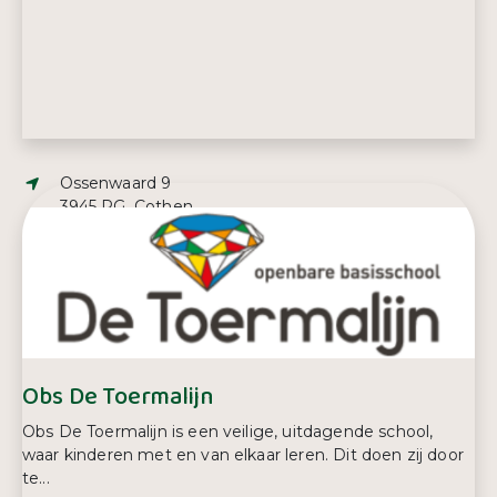
Adres:
Ossenwaard 9
3945 PG, Cothen
E-mailadres:
info@natuurspeelweidecothen.nl
Obs De Toermalijn
Obs De Toermalijn is een veilige, uitdagende school,
waar kinderen met en van elkaar leren. Dit doen zij door
te...