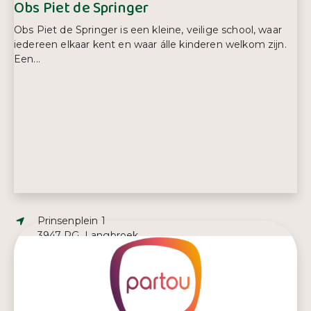
Obs Piet de Springer
Obs Piet de Springer is een kleine, veilige school, waar
iedereen elkaar kent en waar álle kinderen welkom zijn.
Een...
Adres:
Prinsenplein 1
3947 PG, Langbroek
E-mailadres:
info@obspietdespringer.nl
Telefoonnummer:
0343 56 23 03