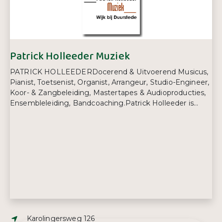
Telefoonnummer:
06 23 74 28 42
Patrick Holleeder Muziek
PATRICK HOLLEEDERDocerend & Uitvoerend Musicus,
Pianist, Toetsenist, Organist, Arrangeur, Studio-Engineer,
Koor- & Zangbeleiding, Mastertapes & Audioproducties,
Ensembleleiding, Bandcoaching.Patrick Holleeder is...
Adres:
Karolingersweg 126