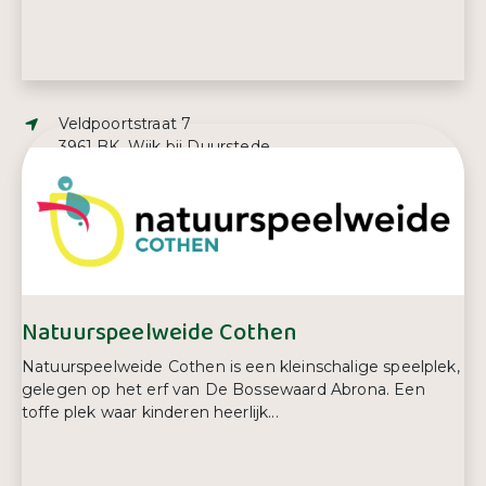
Adres:
Veldpoortstraat 7
3961 BK, Wijk bij Duurstede
E-mailadres:
info@muziekschoolwijkbijduurstede.nl
Telefoonnummer:
0343 57 73 13
Natuurspeelweide Cothen
Natuurspeelweide Cothen is een kleinschalige speelplek,
gelegen op het erf van De Bossewaard Abrona. Een
toffe plek waar kinderen heerlijk...