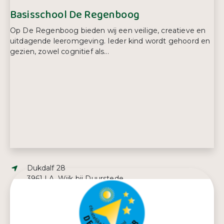
Basisschool De Regenboog
Op De Regenboog bieden wij een veilige, creatieve en
uitdagende leeromgeving. Ieder kind wordt gehoord en
gezien, zowel cognitief als...
Adres:
Dukdalf 28
3961 LA, Wijk bij Duurstede
E-mailadres:
kvanmerkestijn@regenboogwbd.nl
Telefoonnummer:
0343 57 57 93