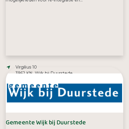
mogelijkheden voor re-integratie en...
Adres:
Virgilius 10
3962 KN, Wijk bij Duurstede
E-mailadres:
bvansprakelaar@planet.nl
Telefoonnummer:
06 40 98 46 89
Gemeente Wijk bij Duurstede