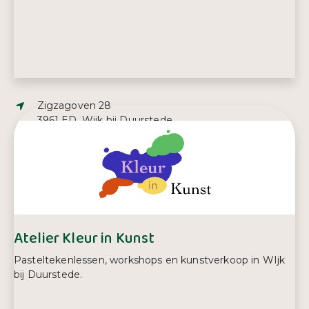
Adres:
Zigzagoven 28
3961 ED, Wijk bij Duurstede
E-mailadres:
verbeekanja@hotmail.com
Telefoonnummer:
06 10 43 21 79
Atelier Kleur in Kunst
Pasteltekenlessen, workshops en kunstverkoop in WIjk
bij Duurstede.