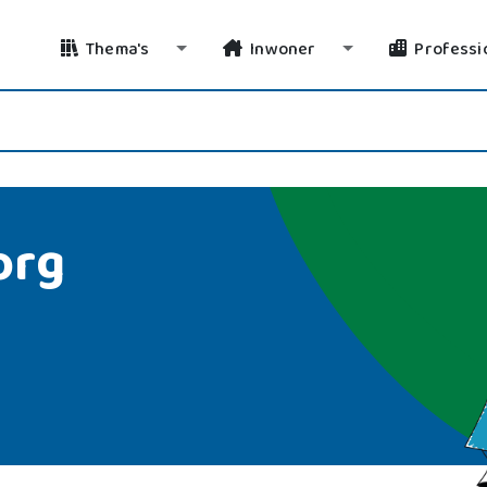
Thema's
Inwoner
Professi
Toggle Dropdown
Toggle Dropdo
org