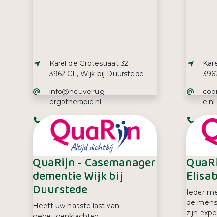
Adres:
Adre
Karel de Grotestraat 32
Kare
3962 CL, Wijk bij Duurstede
3962
E-mailadres:
E-ma
info@heuvelrug-
coo
ergotherapie.nl
e.nl
Telefoonnummer:
Tel
06 33 68 94 98
034
QuaRijn - Casemanager
QuaRi
dementie Wijk bij
Elisa
Duurstede
Ieder me
de mens 
Heeft uw naaste last van
zijn exp
geheugenklachten,