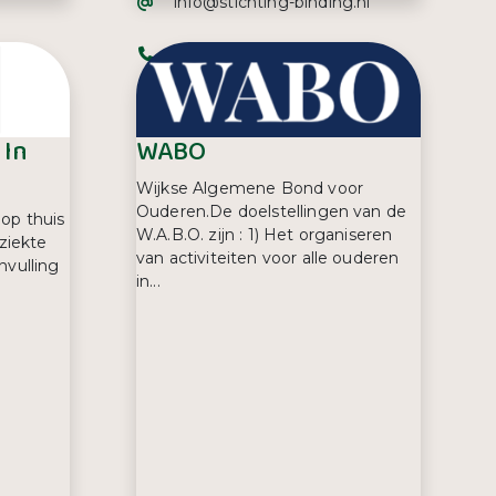
E-mailadres:
info@stichting-binding.nl
Telefoonnummer:
0343 47 30 70
 In
WABO
Wijkse Algemene Bond voor
Ouderen.De doelstellingen van de
 op thuis
W.A.B.O. zijn : 1) Het organiseren
ziekte
van activiteiten voor alle ouderen
nvulling
in...