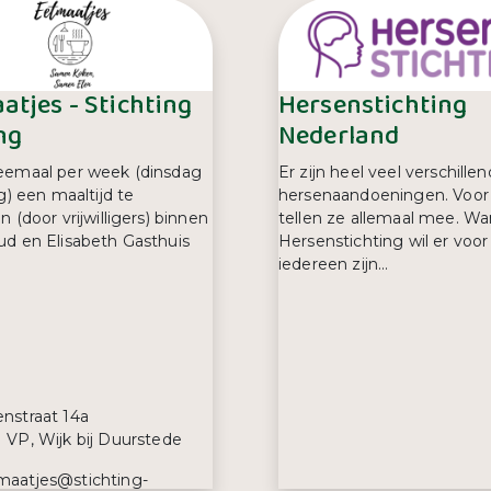
atjes - Stichting
Hersenstichting
ng
Nederland
eemaal per week (dinsdag
Er zijn heel veel verschille
g) een maaltijd te
hersenaandoeningen. Voor
 (door vrijwilligers) binnen
tellen ze allemaal mee. Wa
d en Elisabeth Gasthuis
Hersenstichting wil er voor
iedereen zijn...
s:
nstraat 14a
 VP, Wijk bij Duurstede
iladres:
maatjes@stichting-