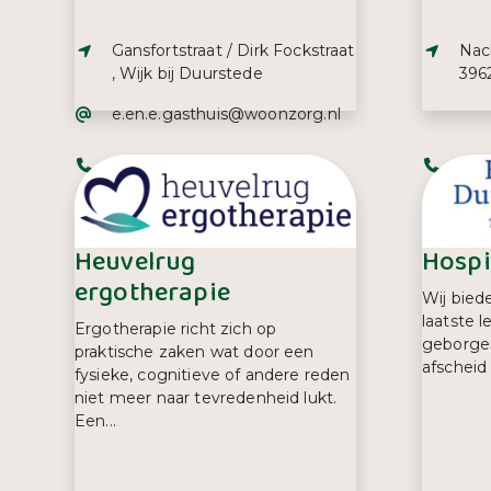
Adres:
Adre
Gansfortstraat / Dirk Fockstraat
Nac
, Wijk bij Duurstede
3962
E-mailadres:
e.en.e.gasthuis@woonzorg.nl
Telefoonnummer:
Tel
088 921 03 95
06 5
Heuvelrug
Hospi
ergotherapie
Wij bied
laatste 
Ergotherapie richt zich op
geborgen 
praktische zaken wat door een
afscheid
fysieke, cognitieve of andere reden
niet meer naar tevredenheid lukt.
Een...