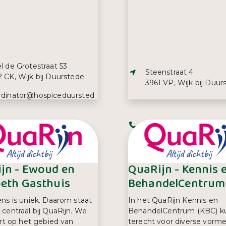
s:
l de Grotestraat 53
Adres:
Steenstraat 4
 CK, Wijk bij Duurstede
3961 VP, Wijk bij Duur
iladres:
rdinator@hospiceduursted
efoonnummer:
Telefoonnummer:
3 76 91 20
0343 57 36 03
jn - Ewoud en
QuaRijn - Kennis 
beth Gasthuis
BehandelCentrum 
ns is uniek. Daarom staat
In het QuaRijn Kennis en
centraal bij QuaRijn. We
BehandelCentrum (KBC) k
ert op het gebied van
terecht voor diverse vorm