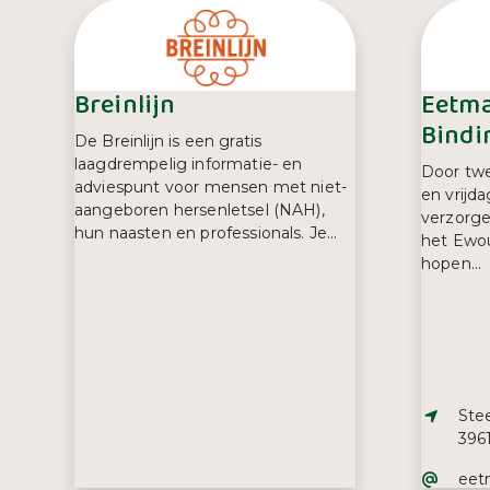
Breinlijn
Eetma
Bindi
De Breinlijn is een gratis
laagdrempelig informatie- en
Door tw
adviespunt voor mensen met niet-
en vrijda
aangeboren hersenletsel (NAH),
verzorgen
hun naasten en professionals. Je...
het Ewou
hopen...
Adre
Stee
3961
E-ma
eet