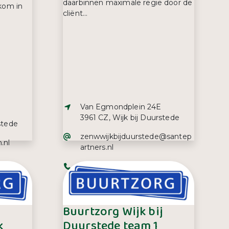
daarbinnen maximale regie door de
lkom in
cliënt...
Adres:
Van Egmondplein 24E
3961 CZ, Wijk bij Duurstede
stede
E-mailadres:
zenwwijkbijduurstede@santep
.nl
artners.nl
Telefoonnummer:
088 854 32 60
Buurtzorg Wijk bij
k
Duurstede team 1