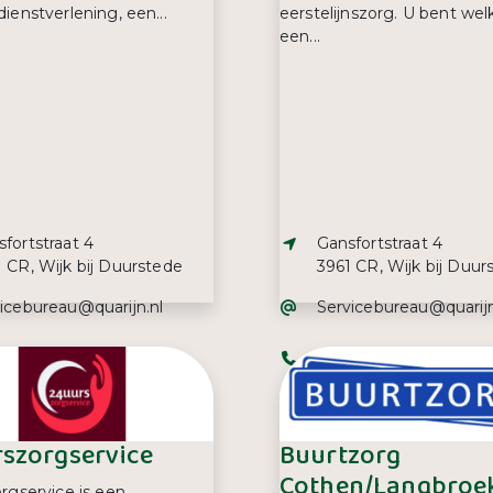
ienstverlening, een...
eerstelijnszorg. U bent we
een...
s:
Adres:
fortstraat 4
Gansfortstraat 4
 CR, Wijk bij Duurstede
3961 CR, Wijk bij Duur
iladres:
E-mailadres:
vicebureau@quarijn.nl
Servicebureau@quarijn
efoonnummer:
Telefoonnummer:
 488 99 00
085 488 99 00
szorgservice
Buurtzorg
Cothen/Langbroe
rgservice is een