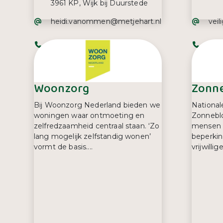
3961 KP, Wijk bij Duurstede
E-mailadres:
E-ma
heidi.vanommen@metjehart.nl
veil
Telefoonnummer:
Tel
06 83 13 16 56
080
Woonzorg
Zonn
Bij Woonzorg Nederland bieden we
National
woningen waar ontmoeting en
Zonneblo
zelfredzaamheid centraal staan. ‘Zo
mensen m
lang mogelijk zelfstandig wonen’
beperkin
vormt de basis....
vrijwillig