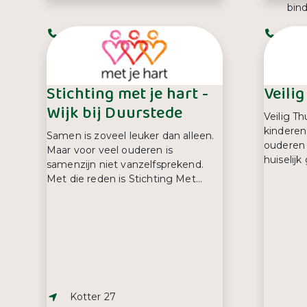
bind
Telefoonnummer:
Tel
085 225 02 44
034
Stichting met je hart -
Veili
Wijk bij Duurstede
Veilig Th
kinderen
Samen is zoveel leuker dan alleen.
ouderen 
Maar voor veel ouderen is
huiselijk
samenzijn niet vanzelfsprekend.
Met die reden is Stichting Met...
Adres:
Kotter 27