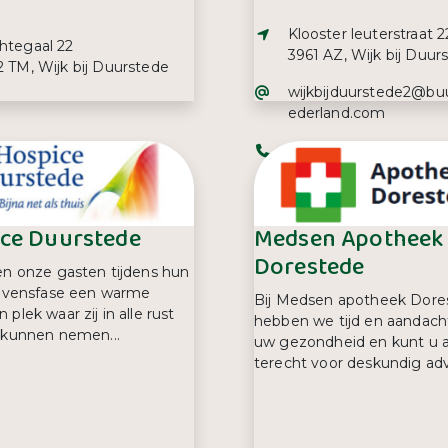
Adres:
Klooster leuterstraat 2
s:
htegaal 22
3961 AZ, Wijk bij Duur
 TM, Wijk bij Duurstede
E-mailadres:
wijkbijduurstede2@bu
ederland.com
efoonnummer:
Telefoonnummer:
3 35 59 54
06 30 70 55 06
ce Duurstede
Medsen Apotheek
Dorestede
en onze gasten tijdens hun
levensfase een warme
Bij Medsen apotheek Dore
plek waar zij in alle rust
hebben we tijd en aandach
 kunnen nemen...
uw gezondheid en kunt u al
terecht voor deskundig advi