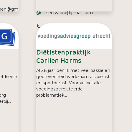
ergen@gm
E-mailadres:
secrwabo@gmail.com
Telefoonnummer:
06 44 28 06 92
j
Diëtistenpraktijk
Carlien Harms
Al 28 jaar ben ik met veel passie en
et kleine
gedrevenheid werkzaam als diëtist
en sportdiëtist. Voor vrijwel alle
voedingsgerelateerde
org
problematiek...
bij...