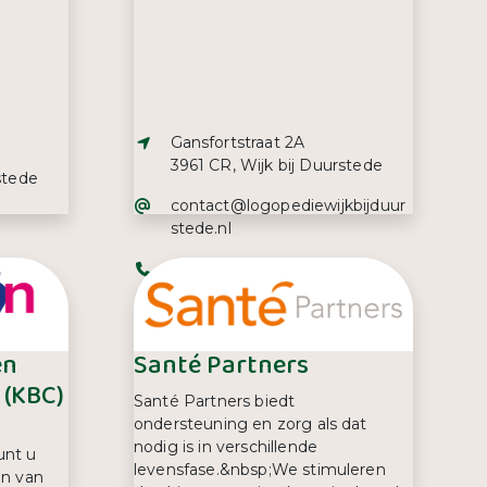
Adres:
Gansfortstraat 2A
3961 CR, Wijk bij Duurstede
stede
E-mailadres:
contact@logopediewijkbijduur
stede.nl
Telefoonnummer:
0343 44 58 09
en
Santé Partners
(KBC)
Santé Partners biedt
ondersteuning en zorg als dat
nodig is in verschillende
unt u
levensfase.&nbsp;We stimuleren
en van