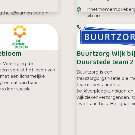
E-mailadres:
inhetmoment.drieb
iladres:
igthuis@samen-veilig.nl
ail.com
efoonnummer:
Telefoonnummer:
0 20 00
06 36 26 54 55
ebloem
Buurtzorg Wijk bi
Duurstede team 2
e Vereniging de
em verrijkt het leven van
Buurtzorg is een
et een lichamelijke
thuiszorgorganisatie die m
g en dat van haar
teams, bestaande uit
ers door sociale...
(wijk)verpleegkundigen en
wijkziekenverzorgenden, z
levert aan huis. Het gaat hier