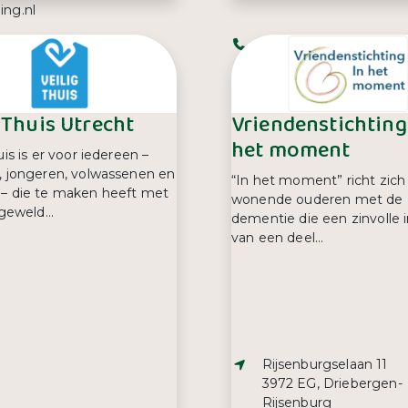
ing.nl
efoonnummer:
Telefoonnummer:
3 47 30 70
070 360 48 16
g Thuis Utrecht
Vriendenstichting
het moment
uis is er voor iedereen –
, jongeren, volwassenen en
“In het moment” richt zich
– die te maken heeft met
wonende ouderen met de 
 geweld...
dementie die een zinvolle i
van een deel...
Adres:
Rijsenburgselaan 11
3972 EG, Driebergen-
Rijsenburg