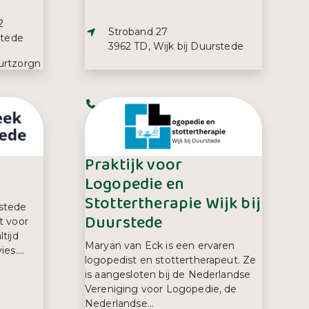
2
Adres:
Stroband 27
stede
3962 TD, Wijk bij Duurstede
urtzorgn
Telefoonnummer:
0343 59 73 69
Praktijk voor
Logopedie en
Stottertherapie Wijk bij
stede
Duurstede
t voor
tijd
Maryan van Eck is een ervaren
es....
logopedist en stottertherapeut. Ze
is aangesloten bij de Nederlandse
Vereniging voor Logopedie, de
Nederlandse...