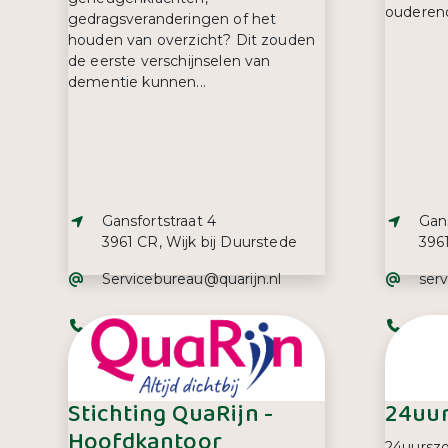
ouderend
gedragsveranderingen of het
houden van overzicht? Dit zouden
de eerste verschijnselen van
dementie kunnen...
Adres:
Adre
Gansfortstraat 4
Gans
3961 CR, Wijk bij Duurstede
3961
E-mailadres:
E-ma
Servicebureau@quarijn.nl
ser
Telefoonnummer:
Tel
085 488 99 00
085
Stichting QuaRijn -
24uur
Hoofdkantoor
24uurszo