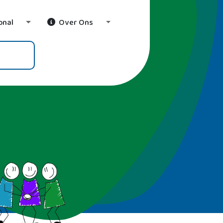
onal
Over Ons
wn
Toggle Dropdown
Toggle Dropdown