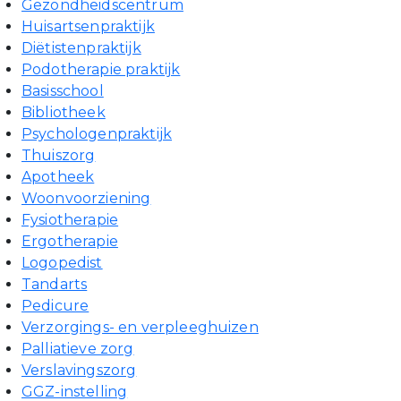
Gezondheidscentrum
Huisartsenpraktijk
Diëtistenpraktijk
Podotherapie praktijk
Basisschool
Bibliotheek
Psychologenpraktijk
Thuiszorg
Apotheek
Woonvoorziening
Fysiotherapie
Ergotherapie
Logopedist
Tandarts
Pedicure
Verzorgings- en verpleeghuizen
Palliatieve zorg
Verslavingszorg
GGZ-instelling