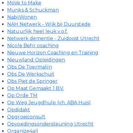
MoVe to Make
Munks & Schuckman
NabijWonen
NAH Netwerk - Wijk bij Duurstede
Natuurlijk heel leuk v.o.f.
Netwerk dementie - Zuidoost Utrecht
Nicole Behr coaching
Nieuwe Horizon Coaching en Training
Nieuwland Opleidingen
Obs De Toermalijn
Obs De Werkschuit
Obs Piet de Springer
Op Maat Gemaakt 1 B.V.
Op Orde TM
Op Weg Jeugdhulp (vh. ABA Huis)
Opdidakt
Opgroeiconsult
Opvoedingsondersteuning Utrecht
Organize4all