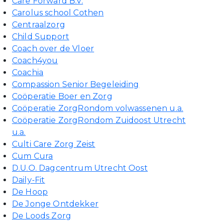
Care Forward B.V.
Carolus school Cothen
Centraalzorg
Child Support
Coach over de Vloer
Coach4you
Coachia
Compassion Senior Begeleiding
Coöperatie Boer en Zorg
Coöperatie ZorgRondom volwassenen u.a.
Coöperatie ZorgRondom Zuidoost Utrecht
u.a.
Culti Care Zorg Zeist
Cum Cura
D.U.O. Dagcentrum Utrecht Oost
Daily-Fit
De Hoop
De Jonge Ontdekker
De Loods Zorg