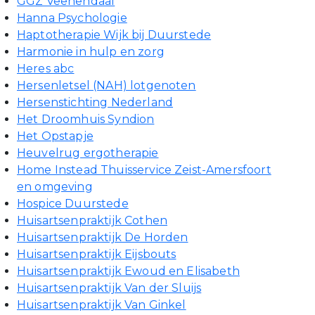
GGZ Veenendaal
Hanna Psychologie
Haptotherapie Wijk bij Duurstede
Harmonie in hulp en zorg
Heres abc
Hersenletsel (NAH) lotgenoten
Hersenstichting Nederland
Het Droomhuis Syndion
Het Opstapje
Heuvelrug ergotherapie
Home Instead Thuisservice Zeist-Amersfoort
en omgeving
Hospice Duurstede
Huisartsenpraktijk Cothen
Huisartsenpraktijk De Horden
Huisartsenpraktijk Eijsbouts
Huisartsenpraktijk Ewoud en Elisabeth
Huisartsenpraktijk Van der Sluijs
Huisartsenpraktijk Van Ginkel