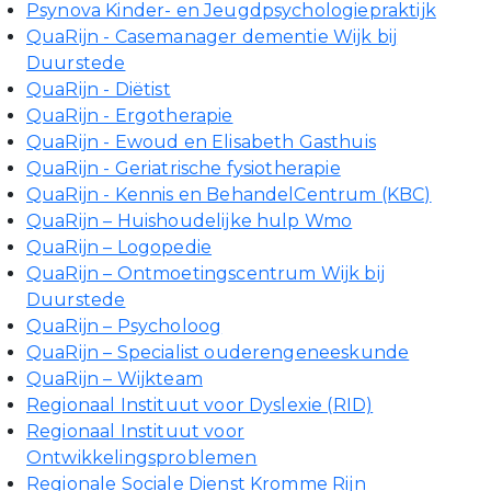
Psynova Kinder- en Jeugdpsychologiepraktijk
QuaRijn - Casemanager dementie Wijk bij
Duurstede
QuaRijn - Diëtist
QuaRijn - Ergotherapie
QuaRijn - Ewoud en Elisabeth Gasthuis
QuaRijn - Geriatrische fysiotherapie
QuaRijn - Kennis en BehandelCentrum (KBC)
QuaRijn – Huishoudelijke hulp Wmo
QuaRijn – Logopedie
QuaRijn – Ontmoetingscentrum Wijk bij
Duurstede
QuaRijn – Psycholoog
QuaRijn – Specialist ouderengeneeskunde
QuaRijn – Wijkteam
Regionaal Instituut voor Dyslexie (RID)
Regionaal Instituut voor
Ontwikkelingsproblemen
Regionale Sociale Dienst Kromme Rijn