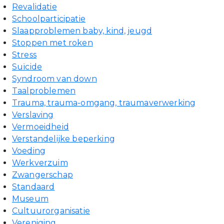
Revalidatie
Schoolparticipatie
Slaapproblemen baby, kind, jeugd
Stoppen met roken
Stress
Suïcide
Syndroom van down
Taalproblemen
Trauma, trauma-omgang, traumaverwerking
Verslaving
Vermoeidheid
Verstandelijke beperking
Voeding
Werkverzuim
Zwangerschap
Standaard
Museum
Cultuurorganisatie
Vereniging