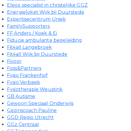
Eleos, specialist in christelijke GGZ
Energieloket Wijk bij Duurstede
Expertisecentrum Uniek
FamilySupporters
FF Anders / Koek & Ei
Fiducie ambulante begeleiding
Fit4all Langebroek
Fit4all Wijk bij Duurstede
Fivoor
Foss&Partners
Fysio Frankenhof
Fysio Verbeek
Fysiotherapie Weustink
GB Autisme
Gewoon Speciaal Onderwijs
Gezinscoach Pauline
GGD Regio Utrecht
GGz Centraal