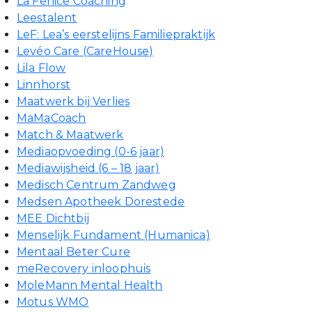
La Fenice Coaching
Leestalent
LeF: Lea’s eerstelijns Familiepraktijk
Levéo Care (CareHouse)
Lila Flow
Linnhorst
Maatwerk bij Verlies
MaMaCoach
Match & Maatwerk
Mediaopvoeding (0-6 jaar)
Mediawijsheid (6 – 18 jaar)
Medisch Centrum Zandweg
Medsen Apotheek Dorestede
MEE Dichtbij
Menselijk Fundament (Humanica)
Mentaal Beter Cure
meRecovery inloophuis
MoleMann Mental Health
Motus WMO