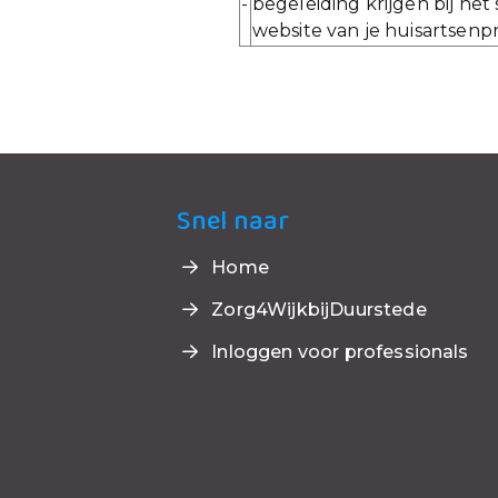
-
begeleiding krijgen bij he
website van je huisartsenpr
Snel naar
Home
Zorg4WijkbijDuurstede
Inloggen voor professionals