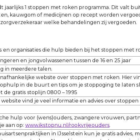
 jaarlijks 1 stoppen met roken programma. Dit valt buit
etten, kauwgom of medicijnen op recept worden vergoe
je zorgverzekeraar welke behandelingen zij vergoeden.
es en organisaties die hulp bieden bij het stoppen met r
jongeren en jongvolwassenen tussen de 16 en 25 jaar
ng in meerdere talen.
é onafhankelijke website over stoppen met roken. Hier vin
ophulp in de buurt en tips om je stoppoging te laten s
 de gratis stoplijn 0800 – 1995
 website vind je veel informatie en advies over stoppen
che hulp voor (wens)ouders, zwangere vrouwen, partn
je aan op:
www.ikstopnu.nl/rookvrijeouders
.
 huisartsenpraktijken in IJsselstein kun je gratis advies, 