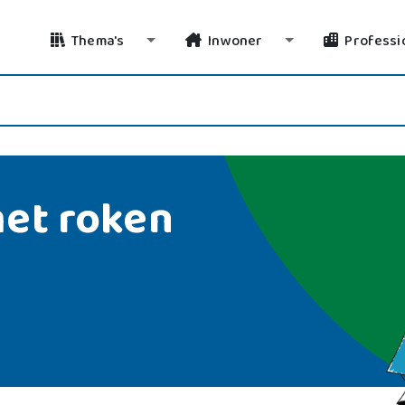
Thema's
Inwoner
Professi
Toggle Dropdown
Toggle Dropdo
et roken