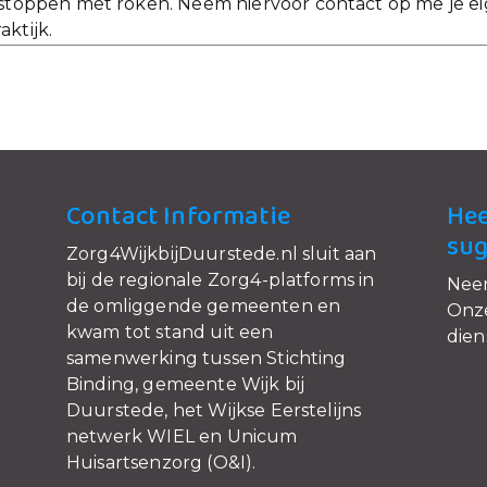
t stoppen met roken. Neem hiervoor contact op me je eig
aktijk.
Contact Informatie
Hee
sug
Zorg4WijkbijDuurstede.nl sluit aan
bij de regionale Zorg4-platforms in
Nee
de omliggende gemeenten en
Onze
kwam tot stand uit een
dien
samenwerking tussen Stichting
Binding, gemeente Wijk bij
Duurstede, het Wijkse Eerstelijns
netwerk WIEL en Unicum
Huisartsenzorg (O&I).