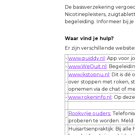
De basisverzekering vergoedt
Nicotinepleisters, zuigtabl
begeleiding. Informeer bij 
Waar vind je hulp?
Er zijn verschillende websit
-
www.quiddy.nl
: App voor 
-
www.WeQuit.nl
: Begeleidi
www.ikstopnu.nl
: Dit is d
-
over stoppen met roken, st
opnemen via de chat of met
-
www.rokeninfo.nl
: Op deze
Rookvrije ouders:
Telefonis
-
proberen te worden. Meld 
Huisartsenpraktijk: Bij alle