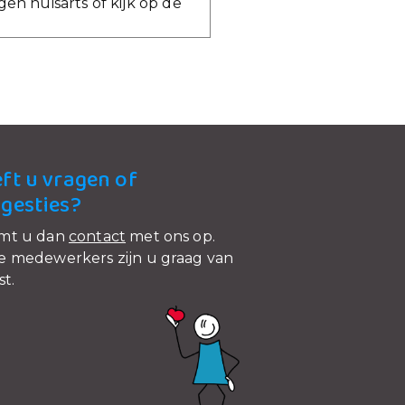
en huisarts of kijk op de
ft u vragen of
gesties?
mt u dan
contact
met ons op.
 medewerkers zijn u graag van
st.