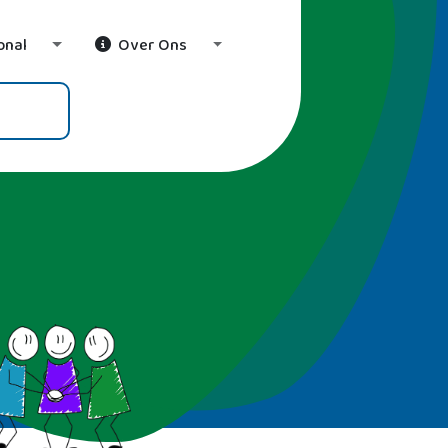
onal
Over Ons
wn
Toggle Dropdown
Toggle Dropdown