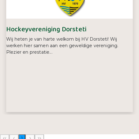
Hockeyvereniging Dorsteti
Wij heten je van harte welkom bij HV Dorsteti! Wij
werken hier samen aan een geweldige vereniging.
Plezier en prestatie...
Adres:
Lekdijk Oost 13B
3961 MB, Wijk bij Duurstede
1